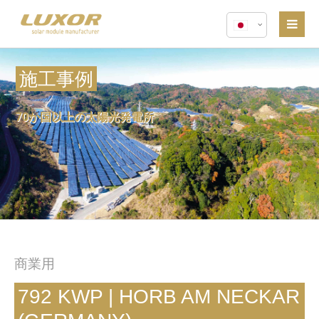
施工事例
70か国以上の太陽光発電所
商業用
792 KWP | HORB AM NECKAR