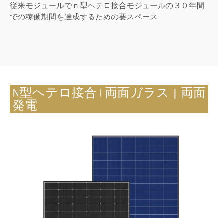
従来モジュールでｎ型ヘテロ接合モジュールの３０年間
での稼働期間を達成するための要スペース
N型ヘテロ接合 I 両面ガラス | 両面
発電