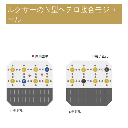
ルクサーのＮ型ヘテロ接合モジュ
ール