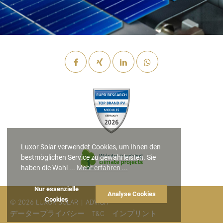
Luxor Solar verwendet Cookies, um Ihnen den
bestmöglichen Service zu gewährleisten. Sie
haben die Wahl ...
Mehr erfahren ...
Nur essenzielle
Analyse Cookies
Cookies
© 2026 LUXOR SOLAR |
ADVIGA
データープライバシー
T&C
インプリント